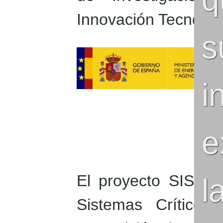
Innovación Tecnológ
s
i
e
El proyecto SISC (S
l
Sistemas Críticos