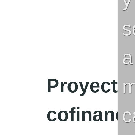
s
a
Proyecto
m
cofinanci
c