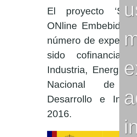
El proyecto ‘Serv
ONline Embebido 
m
número de expedien
sido cofinanciad
e
Industria, Energía 
Nacional de Inve
a
Desarrollo e Inno
2016.
i