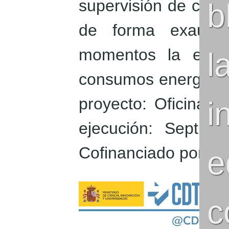
supervisión de cent
b
de forma exausti
momentos la evolu
consumos energético
proyecto: Oficinas
i
ejecución: Septie
Cofinanciado por C
e
c