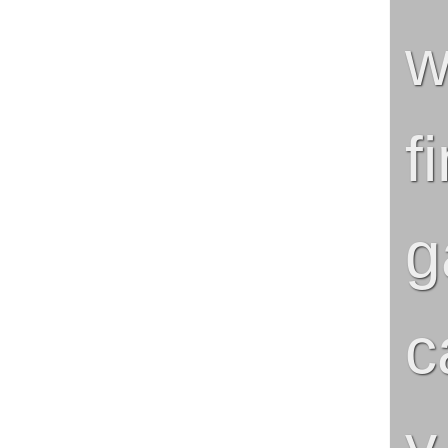
g
c
y