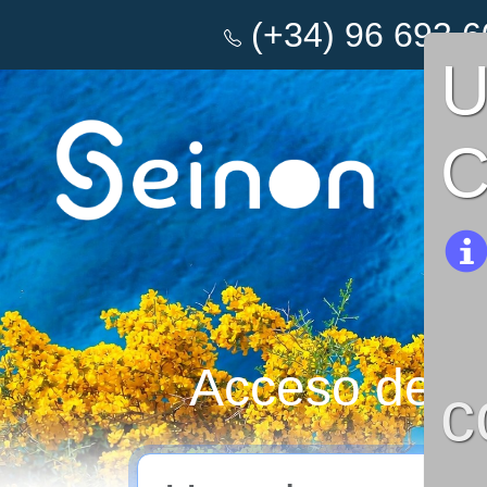
(+34) 96 693 6
C
Acceso de U
c