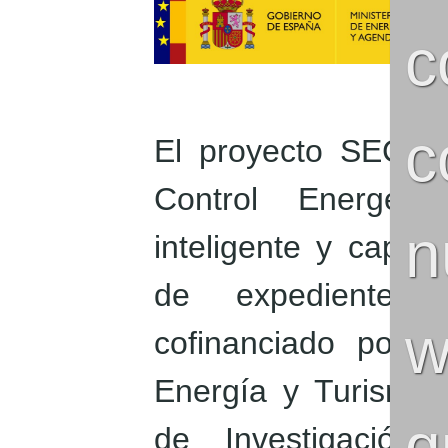
c
c
El proyecto SECEL 
Control Energétic
n
inteligente y capt
de expediente T
w
cofinanciado por el
Energía y Turismo,
q
de Investigación 