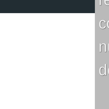
c
n
d